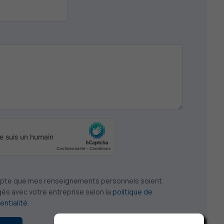
epte que mes renseignements personnels soient
és avec votre entreprise selon la
politique de
entialité
.