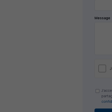
Message
J'acc
partag
confid