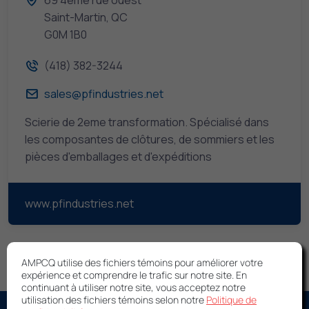
69 4eme rue ouest
Saint-Martin, QC
G0M 1B0
(418) 382-3244
sales@pfindustries.net
Scierie de 2eme transformation. Spécialisé dans
les composantes de clôtures, de sommiers et les
pièces d'emballages et d'expéditions
www.pfindustries.net
AMPCQ utilise des fichiers témoins pour améliorer votre
expérience et comprendre le trafic sur notre site. En
continuant à utiliser notre site, vous acceptez notre
utilisation des fichiers témoins selon notre
Politique de