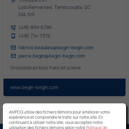
76 Route 295
Lots Renverses, Temiscouata, QC
G0L 1V0
(418) 899-6786
(418) 714-7376
fabrice.beaulieu@begin-begin.com
pierre.begin@begin-begin.com
Grossiste en bois franc et scierie
www.begin-begin.com
AMPCQ utilise des fichiers témoins pour améliorer votre
expérience et comprendre le trafic sur notre site. En
continuant à utiliser notre site, vous acceptez notre
utilisation des fichiers témoins selon notre
Politique de