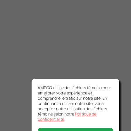
AMPCQ utilise des fichiers témoins pour
améliorer votre expérience et
comprendre le trafic sur notre site. En
continuant à utiliser notre site, vous
acceptez notre utilisation des fichiers
témoins selon notre
Politique de
confidentialité
.