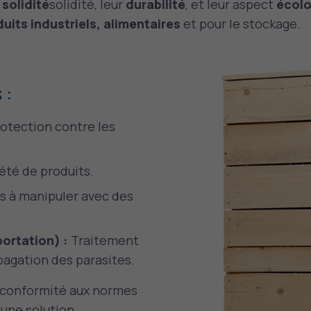
r
solidité
solidité, leur
durabilité
, et leur aspect
écol
uits industriels, alimentaires
et pour le stockage.
 :
rotection contre les
été de produits.
s à manipuler avec des
portation) :
Traitement
pagation des parasites.
ur conformité aux normes
 une solution