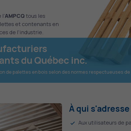
l’
AMPCQ
tous les
alettes et contenants en
ces de l’industrie.
facturiers
nants du Québec inc.
tion de palettes en bois selon des normes respectueuses de
À qui s'adresse 
Aux utilisateurs de p