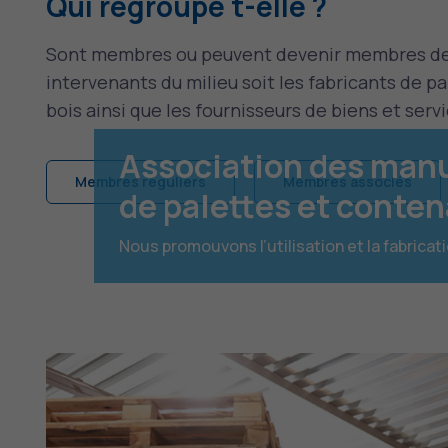
Qui regroupe t-elle ?
Sont membres ou peuvent devenir membres de 
intervenants du milieu soit les fabricants de p
bois ainsi que les fournisseurs de biens et servi
Association des manu
Membres réguliers
Membres associés
de palettes et conte
Nous promouvons l’utilisation et la fabrica