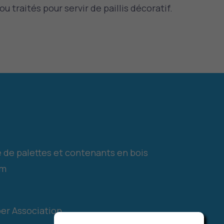
traités pour servir de paillis décoratif.
 de palettes et contenants en bois
om
er Association